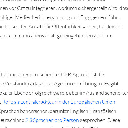
 vor Ort zu integrieren, wodurch sichergestellt wird, das
haltiger Medienberichterstattung und Engagement führt.
umfassenden Ansatz für Öffentlichkeitsarbeit, bei dem die
esamtkommunikationsstrategie eingebunden wird, um
eit mit einer deutschen Tech PR-Agentur ist die
e Verständnis, das diese Agenturen mitbringen. Es gibt
okaler Ebene erfolgreich waren, aber im Ausland scheiterte
e
Rolle als zentraler Akteur in der Europäischen Union
Sprachen beherrschen, darunter Englisch, Französisch,
Deutschland
2,3 Sprachen pro Person
gesprochen. Diese