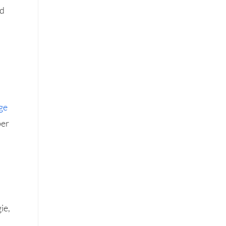
nd
ge
ber
ie,