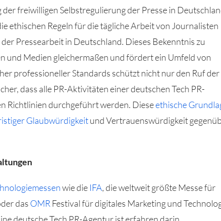
der freiwilligen Selbstregulierung der Presse in Deutschla
die ethischen Regeln für die tägliche Arbeit von Journalisten
s der Pressearbeit in Deutschland. Dieses Bekenntnis zu
en und Medien gleichermaßen und fördert ein Umfeld von
oher professioneller Standards schützt nicht nur den Ruf der
cher, dass alle PR-Aktivitäten einer deutschen Tech PR-
en Richtlinien durchgeführt werden. Diese
ethische Grundla
ristiger Glaubwürdigkeit
und Vertrauenswürdigkeit gegenü
altungen
chnologiemessen
wie die
IFA
, die weltweit größte Messe für
oder das
OMR
Festival für digitales Marketing und Technolog
Eine deutsche Tech PR-Agentur ist erfahren darin,